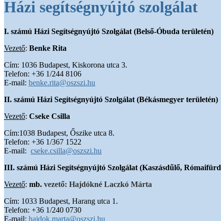
Házi segítségnyújtó szolgálat
I. számú Házi Segítségnyújtó Szolgálat (Belső-Óbuda területén)
Vezető
:
Benke Rita
Cím: 1036 Budapest, Kiskorona utca 3.
Telefon: +36 1/244 8106
E-mail:
benke.rita@oszszi.hu
II. számú Házi Segítségnyújtó Szolgálat (Békásmegyer területén)
Vezető
:
Cseke Csilla
Cím:1038 Budapest, Őszike utca 8.
Telefon: +36 1/367 1522
E-mail:
cseke.csilla@oszszi.hu
III. számú Házi Segítségnyújtó Szolgálat (Kaszásdűlő, Rómaifürd
Vezető
:
mb.
vezető: Hajdókné Laczkó Márta
Cím: 1033 Budapest, Harang utca 1.
Telefon: +36 1/240 0730
E-mail:
hajdok.marta@oszszi.hu