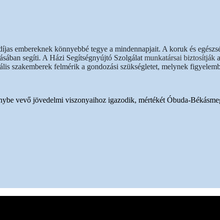
díjas embereknek könnyebbé tegye a mindennapjait. A koruk és egészsé
tásában segíti. A Házi Segítségnyújtó Szolgálat
munkatársai biztosítják
ciális szakemberek felmérik a gondozási szükségletet, melynek figyelem
j az igénybe vevő jövedelmi viszonyaihoz igazodik, mértékét Óbuda-Béká