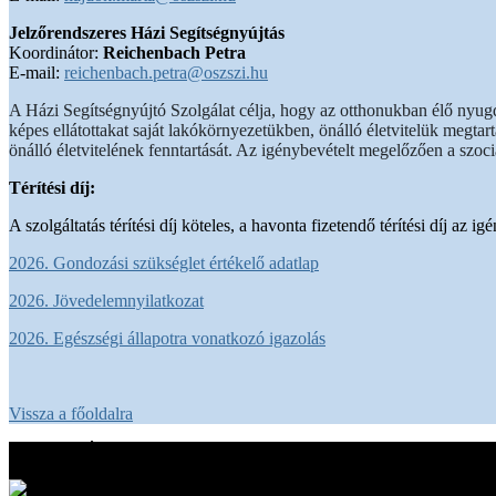
Jelzőrendszeres Házi Segítségnyújtás
Koordinátor:
Reichenbach Petra
E-mail:
reichenbach.petra@oszszi.hu
A Házi Segítségnyújtó Szolgálat célja, hogy az otthonukban élő nyug
képes ellátottakat saját lakókörnyezetükben, önálló életvitelük megtar
önálló életvitelének fenntartását. Az igénybevételt megelőzően a szo
Térítési díj:
A szolgáltatás térítési díj köteles, a havonta fizetendő térítési dí
2026. Gondozási szükséglet értékelő adatlap
2026. Jövedelemnyilatkozat
2026. Egészségi állapotra vonatkozó igazolás
Vissza a főoldalra
Fenntartó: Óbuda-Békásmegyer Önkormányzata