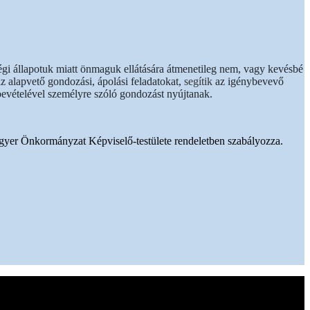
gi állapotuk miatt önmaguk ellátására átmenetileg nem, vagy kevésbé
az alapvető gondozási, ápolási feladatokat,
segítik
az igénybevevő
bevételével személyre szóló gondozást nyújtanak.
smegyer Önkormányzat Képviselő-testülete rendeletben szabályozza.